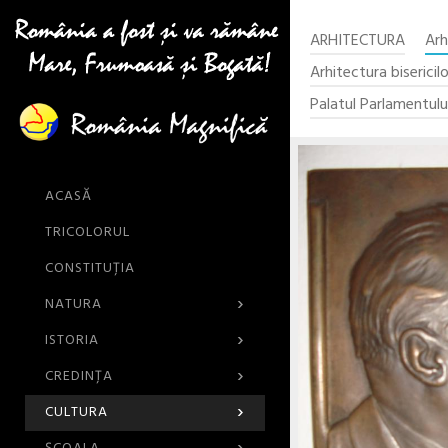
ARHITECTURA
Arh
Arhitectura bisericilo
Palatul Parlamentulu
ACASĂ
TRICOLORUL
CONSTITUȚIA
›
NATURA
›
ISTORIA
›
CREDINŢA
›
CULTURA