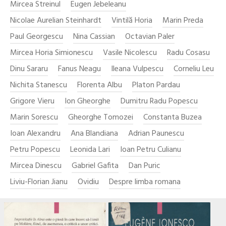
Mircea Streinul
Eugen Jebeleanu
Nicolae Aurelian Steinhardt
Vintilă Horia
Marin Preda
Paul Georgescu
Nina Cassian
Octavian Paler
Mircea Horia Simionescu
Vasile Nicolescu
Radu Cosasu
Dinu Sararu
Fanus Neagu
Ileana Vulpescu
Corneliu Leu
Nichita Stanescu
Florenta Albu
Platon Pardau
Grigore Vieru
Ion Gheorghe
Dumitru Radu Popescu
Marin Sorescu
Gheorghe Tomozei
Constanta Buzea
Ioan Alexandru
Ana Blandiana
Adrian Paunescu
Petru Popescu
Leonida Lari
Ioan Petru Culianu
Mircea Dinescu
Gabriel Gafita
Dan Puric
Liviu-Florian Jianu
Ovidiu
Despre limba romana