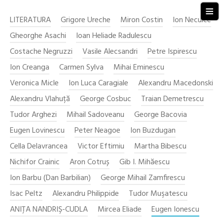
≡
LITERATURA
Grigore Ureche
Miron Costin
Ion Neculce
Gheorghe Asachi
Ioan Heliade Radulescu
Costache Negruzzi
Vasile Alecsandri
Petre Ispirescu
Ion Creanga
Carmen Sylva
Mihai Eminescu
Veronica Micle
Ion Luca Caragiale
Alexandru Macedonski
Alexandru Vlahuță
George Cosbuc
Traian Demetrescu
Tudor Arghezi
Mihail Sadoveanu
George Bacovia
Eugen Lovinescu
Peter Neagoe
Ion Buzdugan
Cella Delavrancea
Victor Eftimiu
Martha Bibescu
Nichifor Crainic
Aron Cotruș
Gib I. Mihăescu
Ion Barbu (Dan Barbilian)
George Mihail Zamfirescu
Isac Peltz
Alexandru Philippide
Tudor Muşatescu
ANIŢA NANDRIŞ-CUDLA
Mircea Eliade
Eugen Ionescu