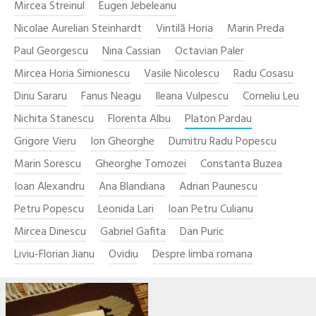
Mircea Streinul
Eugen Jebeleanu
Nicolae Aurelian Steinhardt
Vintilă Horia
Marin Preda
Paul Georgescu
Nina Cassian
Octavian Paler
Mircea Horia Simionescu
Vasile Nicolescu
Radu Cosasu
Dinu Sararu
Fanus Neagu
Ileana Vulpescu
Corneliu Leu
Nichita Stanescu
Florenta Albu
Platon Pardau
Grigore Vieru
Ion Gheorghe
Dumitru Radu Popescu
Marin Sorescu
Gheorghe Tomozei
Constanta Buzea
Ioan Alexandru
Ana Blandiana
Adrian Paunescu
Petru Popescu
Leonida Lari
Ioan Petru Culianu
Mircea Dinescu
Gabriel Gafita
Dan Puric
Liviu-Florian Jianu
Ovidiu
Despre limba romana