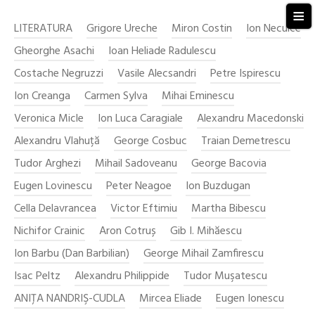
≡
LITERATURA
Grigore Ureche
Miron Costin
Ion Neculce
Gheorghe Asachi
Ioan Heliade Radulescu
Costache Negruzzi
Vasile Alecsandri
Petre Ispirescu
Ion Creanga
Carmen Sylva
Mihai Eminescu
Veronica Micle
Ion Luca Caragiale
Alexandru Macedonski
Alexandru Vlahuță
George Cosbuc
Traian Demetrescu
Tudor Arghezi
Mihail Sadoveanu
George Bacovia
Eugen Lovinescu
Peter Neagoe
Ion Buzdugan
Cella Delavrancea
Victor Eftimiu
Martha Bibescu
Nichifor Crainic
Aron Cotruș
Gib I. Mihăescu
Ion Barbu (Dan Barbilian)
George Mihail Zamfirescu
Isac Peltz
Alexandru Philippide
Tudor Muşatescu
ANIŢA NANDRIŞ-CUDLA
Mircea Eliade
Eugen Ionescu