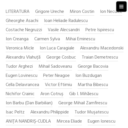
≡
LITERATURA
Grigore Ureche
Miron Costin
Ion Neculce
Gheorghe Asachi
Ioan Heliade Radulescu
Costache Negruzzi
Vasile Alecsandri
Petre Ispirescu
Ion Creanga
Carmen Sylva
Mihai Eminescu
Veronica Micle
Ion Luca Caragiale
Alexandru Macedonski
Alexandru Vlahuță
George Cosbuc
Traian Demetrescu
Tudor Arghezi
Mihail Sadoveanu
George Bacovia
Eugen Lovinescu
Peter Neagoe
Ion Buzdugan
Cella Delavrancea
Victor Eftimiu
Martha Bibescu
Nichifor Crainic
Aron Cotruș
Gib I. Mihăescu
Ion Barbu (Dan Barbilian)
George Mihail Zamfirescu
Isac Peltz
Alexandru Philippide
Tudor Muşatescu
ANIŢA NANDRIŞ-CUDLA
Mircea Eliade
Eugen Ionescu