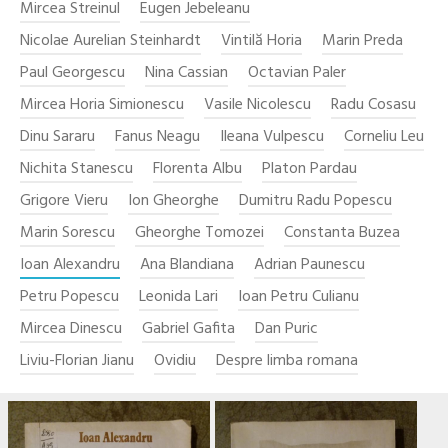
Mircea Streinul
Eugen Jebeleanu
Nicolae Aurelian Steinhardt
Vintilă Horia
Marin Preda
Paul Georgescu
Nina Cassian
Octavian Paler
Mircea Horia Simionescu
Vasile Nicolescu
Radu Cosasu
Dinu Sararu
Fanus Neagu
Ileana Vulpescu
Corneliu Leu
Nichita Stanescu
Florenta Albu
Platon Pardau
Grigore Vieru
Ion Gheorghe
Dumitru Radu Popescu
Marin Sorescu
Gheorghe Tomozei
Constanta Buzea
Ioan Alexandru
Ana Blandiana
Adrian Paunescu
Petru Popescu
Leonida Lari
Ioan Petru Culianu
Mircea Dinescu
Gabriel Gafita
Dan Puric
Liviu-Florian Jianu
Ovidiu
Despre limba romana