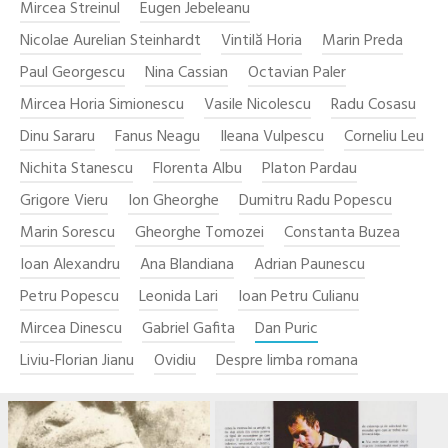
Mircea Streinul
Eugen Jebeleanu
Nicolae Aurelian Steinhardt
Vintilă Horia
Marin Preda
Paul Georgescu
Nina Cassian
Octavian Paler
Mircea Horia Simionescu
Vasile Nicolescu
Radu Cosasu
Dinu Sararu
Fanus Neagu
Ileana Vulpescu
Corneliu Leu
Nichita Stanescu
Florenta Albu
Platon Pardau
Grigore Vieru
Ion Gheorghe
Dumitru Radu Popescu
Marin Sorescu
Gheorghe Tomozei
Constanta Buzea
Ioan Alexandru
Ana Blandiana
Adrian Paunescu
Petru Popescu
Leonida Lari
Ioan Petru Culianu
Mircea Dinescu
Gabriel Gafita
Dan Puric
Liviu-Florian Jianu
Ovidiu
Despre limba romana