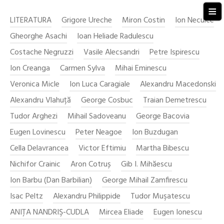
≡
LITERATURA
Grigore Ureche
Miron Costin
Ion Neculce
Gheorghe Asachi
Ioan Heliade Radulescu
Costache Negruzzi
Vasile Alecsandri
Petre Ispirescu
Ion Creanga
Carmen Sylva
Mihai Eminescu
Veronica Micle
Ion Luca Caragiale
Alexandru Macedonski
Alexandru Vlahuță
George Cosbuc
Traian Demetrescu
Tudor Arghezi
Mihail Sadoveanu
George Bacovia
Eugen Lovinescu
Peter Neagoe
Ion Buzdugan
Cella Delavrancea
Victor Eftimiu
Martha Bibescu
Nichifor Crainic
Aron Cotruș
Gib I. Mihăescu
Ion Barbu (Dan Barbilian)
George Mihail Zamfirescu
Isac Peltz
Alexandru Philippide
Tudor Muşatescu
ANIŢA NANDRIŞ-CUDLA
Mircea Eliade
Eugen Ionescu