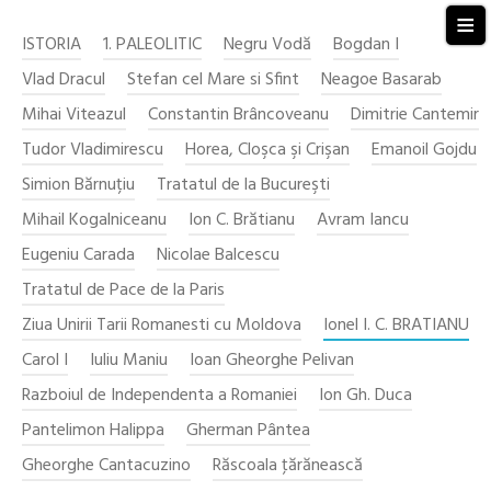
≡
ISTORIA
1. PALEOLITIC
Negru Vodă
Bogdan I
Vlad Dracul
Stefan cel Mare si Sfint
Neagoe Basarab
Mihai Viteazul
Constantin Brâncoveanu
Dimitrie Cantemir
Tudor Vladimirescu
Horea, Cloşca şi Crişan
Emanoil Gojdu
Simion Bărnuțiu
Tratatul de la Bucureşti
Mihail Kogalniceanu
Ion C. Brătianu
Avram Iancu
Eugeniu Carada
Nicolae Balcescu
Tratatul de Pace de la Paris
Ziua Unirii Tarii Romanesti cu Moldova
Ionel I. C. BRATIANU
Carol I
Iuliu Maniu
Ioan Gheorghe Pelivan
Razboiul de Independenta a Romaniei
Ion Gh. Duca
Pantelimon Halippa
Gherman Pântea
Gheorghe Cantacuzino
Răscoala ţărănească