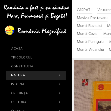
CARPATII
Vinturar
Masivul Postavaru
Muntii Buzaului
Mu
Muntii Coziei
Munt
Muntii Paringului
M
ACASĂ
Muntii Vilcanului
M
TRICOLORUL
CONSTITUȚIA
›
NATURA
›
ISTORIA
›
CREDINŢA
›
CULTURA