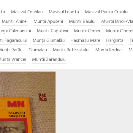
ita
Masivul Ceahlau
Masivul Leaota
Masivul Piatra Craiului
Muntii Aninei
Munţii Apuseni
Muntii Baiului
Muntii Bihor-Vl
nţii Calimanului
Muntii Capatinii
Muntii Cernei
Muntii Cindrel
ii Fagarasului
Munţii Giumalău
Hasmasu Mare
Harghita
T
unţii Rarău
Giumalau
Muntii Retezatului
Muntii Rodnei
Mu
untii Vrancei
Muntii Zarandului