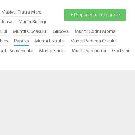
Masivul Piatra Mare
+ Propuneţi o fotografie
adeasa
Munţii Bucegi
ului
Muntii Ciucasului
Girbova
Muntii Codru Moma
ibles
Papusa
Muntii Lotrului
Muntii Padurea Craiului
ntii Semenicului
Muntii Siriului
Muntii Sureanului
Godeanu