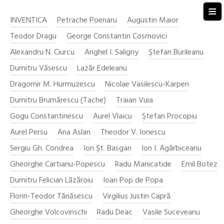
≡
INVENTICA
Petrache Poenaru
Augustin Maior
Teodor Dragu
George Constantin Cosmovici
Alexandru N. Ciurcu
Anghel I. Saligny
Ştefan Burileanu
Dumitru Văsescu
Lazăr Edeleanu
Dragomir M. Hurmuzescu
Nicolae Vasilescu-Karpen
Dumitru Brumărescu (Tache)
Traian Vuia
Gogu Constantinescu
Aurel Vlaicu
Ştefan Procopiu
Aurel Persu
Ana Aslan
Theodor V. Ionescu
Sergiu Gh. Condrea
Ion Şt. Basgan
Ion I. Agârbiceanu
Gheorghe Cartianu-Popescu
Radu Manicatide
Emil Botez
Dumitru Felician Lăzăroiu
Ioan Pop de Popa
Florin-Teodor Tănăsescu
Virgilius Justin Capră
Gheorghe Volcovinschi
Radu Deac
Vasile Suceveanu