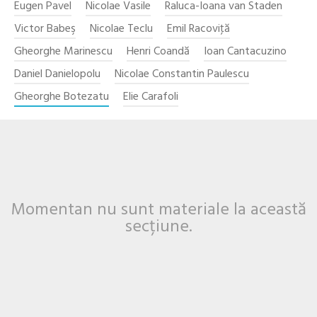
Eugen Pavel
Nicolae Vasile
Raluca-Ioana van Staden
Victor Babeş
Nicolae Teclu
Emil Racoviţă
Gheorghe Marinescu
Henri Coandă
Ioan Cantacuzino
Daniel Danielopolu
Nicolae Constantin Paulescu
Gheorghe Botezatu
Elie Carafoli
Momentan nu sunt materiale la această
secțiune.