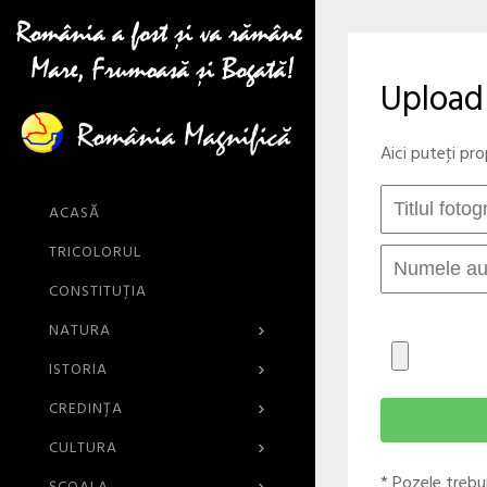
Upload
Aici puteţi pr
ACASĂ
TRICOLORUL
CONSTITUȚIA
›
NATURA
›
ISTORIA
›
CREDINŢA
›
CULTURA
* Pozele trebu